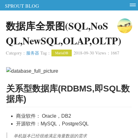
SPROUT BLOG
智能硬件
软件测试
软件开发
服务器
数据库全景图(SQL,NoS
RSS
Login
Register
QL,NewSQL,OLAP,OLTP)
Category
：
服务器
Tag
：
2018-09-30
Views
：
1667
MariaDB
关系型数据库(RDBMS,即SQL数
据库)
商业软件： Oracle，DB2
开源软件：MySQL，PostgreSQL
单机版本已经很难满足海量数据的需求