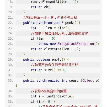
        removeElementAt
(
len 
-
1
);
return
 obj
;
}
//取出最后一个元素，但并不弹出栈
public
synchronized
 E peek
()
{
int
     len 
=
 size
();
//如果不包含任何元素，直接抛出异常
if
(
len 
==
0
)
throw
new
EmptyStackException
();
return
 elementAt
(
len 
-
1
);
}
public
boolean
 empty
()
{
//如果不包含任何元素就是空栈
return
 size
()
==
0
;
}
public
synchronized
int
 search
(
Object
 o
)
{
//获取o在集合中的位置
int
 i 
=
 lastIndexOf
(
o
);
if
(
i 
>=
0
)
{
//用集合长度减去o在集合中的位置，就