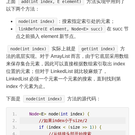
上面
方法实现中用到了
add(int index, E element)
以下两个方法：
：搜索指定索引处的元素；
node(int index)
在 succ 节
linkBefore(E element, Node<E> succ)
点之前插入 element 新节点。
实际上就是
方
node(int index)
get(int index)
法的底层实现。对于 ArrayList 而言，由于它底层采用数组
来保存集合元素，因此可以直接根据数组索引取出 index
位置的元素；但对于 LinkedList 就比较麻烦了，
LinkedList 必须一个元素一个元素的搜索，直到找到第
index 个元素为止。
下面是
方法的源代码：
node(int index)
Node
<
E
>
 node
(
int
 index
)
{
//如果index小于size/2
if
(
index 
<
(
size 
>>
1
))
{
//从链接头部开始搜索