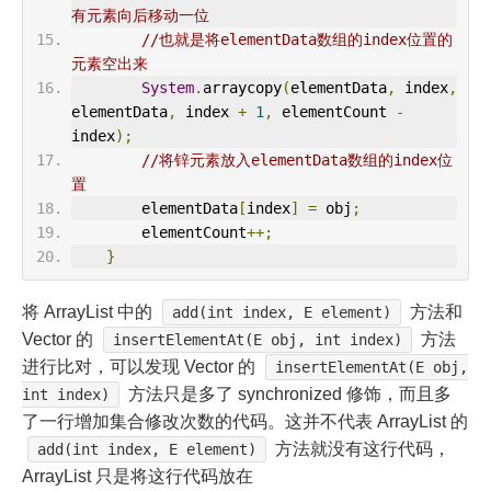
有元素向后移动一位
//也就是将elementData数组的index位置的
元素空出来
System
.
arraycopy
(
elementData
,
 index
,
elementData
,
 index 
+
1
,
 elementCount 
-
index
);
//将锌元素放入elementData数组的index位
置
        elementData
[
index
]
=
 obj
;
        elementCount
++;
}
将 ArrayList 中的
方法和
add(int index, E element)
Vector 的
方法
insertElementAt(E obj, int index)
进行比对，可以发现 Vector 的
insertElementAt(E obj,
方法只是多了 synchronized 修饰，而且多
int index)
了一行增加集合修改次数的代码。这并不代表 ArrayList 的
方法就没有这行代码，
add(int index, E element)
ArrayList 只是将这行代码放在