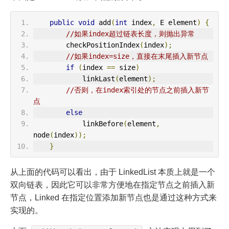
public
void
 add
(
int
 index
,
 E element
)
{
//如果index超过链表长度，则抛出异常
        checkPositionIndex
(
index
);
//如果index=size，直接在末尾插入新节点
if
(
index 
==
 size
)
            linkLast
(
element
);
//否则，在index索引处的节点之前插入新节
点
else
            linkBefore
(
element
,
node
(
index
));
}
从上面的代码可以看出，由于 LinkedList 本质上就是一个
双向链表，因此它可以非常方便地在指定节点之前插入新
节点，Linked 在指定位置添加新节点也是通过这种方式来
实现的。