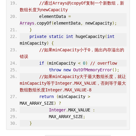
//通过Arrays的copyOf复制一个新数组，新
数组长度为newCapacity
        elementData 
=
Arrays
.
copyOf
(
elementData
,
 newCapacity
);
}
private
static
int
 hugeCapacity
(
int
minCapacity
)
{
//如果minCapacity小于0，抛出内存溢出的
错误
if
(
minCapacity 
<
0
)
// overflow
throw
new
OutOfMemoryError
();
//如果minCapacity大于最大数组长度，就让
minCapacity等于Integer.MAX_VALUE，否则等于最大
数组数组长度Integer.MAX_VALUE-8
return
(
minCapacity 
>
MAX_ARRAY_SIZE
)
?
Integer
.
MAX_VALUE 
:
            MAX_ARRAY_SIZE
;
}