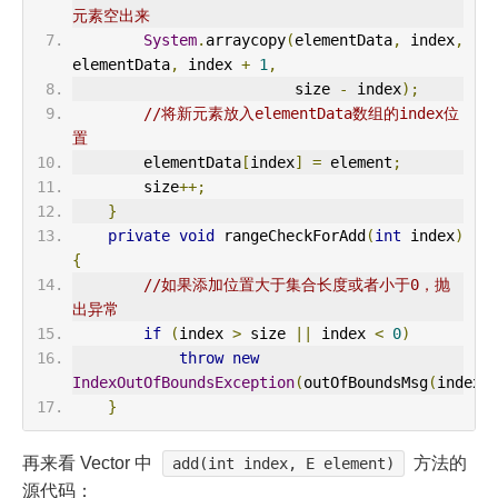
元素空出来
System
.
arraycopy
(
elementData
,
 index
,
elementData
,
 index 
+
1
,
                         size 
-
 index
);
//将新元素放入elementData数组的index位
置
        elementData
[
index
]
=
 element
;
        size
++;
}
private
void
 rangeCheckForAdd
(
int
 index
)
{
//如果添加位置大于集合长度或者小于0，抛
出异常
if
(
index 
>
 size 
||
 index 
<
0
)
throw
new
IndexOutOfBoundsException
(
outOfBoundsMsg
(
index
)
}
再来看 Vector 中
方法的
add(int index, E element)
源代码：