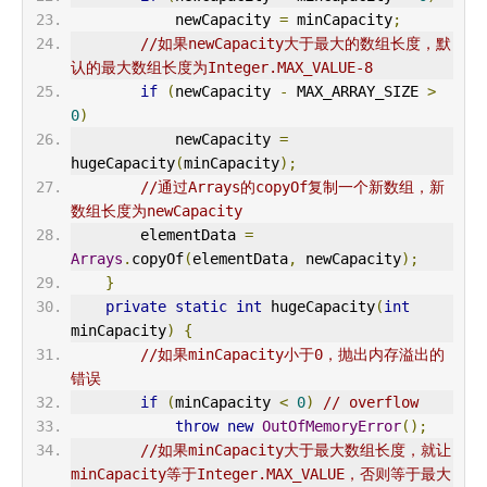
            newCapacity 
=
 minCapacity
;
//如果newCapacity大于最大的数组长度，默
认的最大数组长度为Integer.MAX_VALUE-8
if
(
newCapacity 
-
 MAX_ARRAY_SIZE 
>
0
)
            newCapacity 
=
hugeCapacity
(
minCapacity
);
//通过Arrays的copyOf复制一个新数组，新
数组长度为newCapacity
        elementData 
=
Arrays
.
copyOf
(
elementData
,
 newCapacity
);
}
private
static
int
 hugeCapacity
(
int
minCapacity
)
{
//如果minCapacity小于0，抛出内存溢出的
错误
if
(
minCapacity 
<
0
)
// overflow
throw
new
OutOfMemoryError
();
//如果minCapacity大于最大数组长度，就让
minCapacity等于Integer.MAX_VALUE，否则等于最大