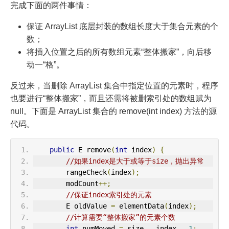
完成下面的两件事情：
保证 ArrayList 底层封装的数组长度大于集合元素的个
数；
将插入位置之后的所有数组元素“整体搬家”，向后移
动一“格”。
反过来，当删除 ArrayList 集合中指定位置的元素时，程序
也要进行“整体搬家”，而且还需将被删索引处的数组赋为
null。下面是 ArrayList 集合的 remove(int index) 方法的源
代码。
public
 E remove
(
int
 index
)
{
//如果index是大于或等于size，抛出异常
        rangeCheck
(
index
);
        modCount
++;
//保证index索引处的元素
        E oldValue 
=
 elementData
(
index
);
//计算需要“整体搬家”的元素个数
int
 numMoved 
=
 size 
-
 index 
-
1
;