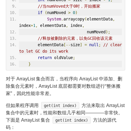
//当numVoved大于0时，开始搬家
if
(
numMoved 
>
0
)
System
.
arraycopy
(
elementData
,
index
+
1
,
 elementData
,
 index
,
                             numMoved
);
//释放被删除的元素，以免GC回收该元素
        elementData
[--
size
]
=
null
;
// clear 
to let GC do its work
return
 oldValue
;
}
对于 ArrayList 集合而言，当程序向 ArrayList 中添加、删
除集合元素时，ArrayList 底层都需要对数组进行“整体搬
家”，因此性能非常差。
但如果程序调用
方法来取出 ArrayList
get(int index)
集合中的元素时，性能和数组几乎相同————非常快。
下面是 ArrayList 集合
方法的源代
get(int index)
码：