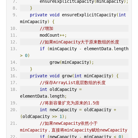
        ensureExplicitCapacity
(
minCapacity
);
}
private
void
 ensureExplicitCapacity
(
int
minCapacity
)
{
//增加
        modCount
++;
//如果minCapacity大于原来数组的长度
if
(
minCapacity 
-
 elementData
.
length 
>
0
)
            grow
(
minCapacity
);
}
private
void
 grow
(
int
 minCapacity
)
{
//保存ArrayList底层数组的长度
int
 oldCapacity 
=
elementData
.
length
;
//将新容量扩充为原来的1.5倍
int
 newCapacity 
=
 oldCapacity 
+
(
oldCapacity 
>>
1
);
//如果newCapacity依然小于
minCapacity，直接将minCapacity赋给newCapacity
if
(
newCapacity 
-
 minCapacity 
<
0
)