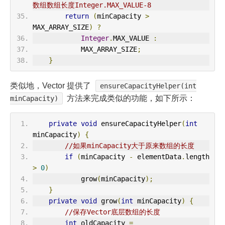
数组数组长度Integer.MAX_VALUE-8
return
(
minCapacity 
>
MAX_ARRAY_SIZE
)
?
Integer
.
MAX_VALUE 
:
            MAX_ARRAY_SIZE
;
}
类似地，Vector 提供了
ensureCapacityHelper(int
方法来完成类似的功能，如下所示：
minCapacity)
private
void
 ensureCapacityHelper
(
int
minCapacity
)
{
//如果minCapacity大于原来数组的长度
if
(
minCapacity 
-
 elementData
.
length 
>
0
)
            grow
(
minCapacity
);
}
private
void
 grow
(
int
 minCapacity
)
{
//保存Vector底层数组的长度
int
 oldCapacity 
=