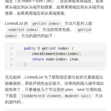
端近（当 index < size / 2时），还是离链表尾端近。如果
离头端近则从头端开始搜索，如果离尾端近则从头端开始
搜索，如果离尾端近则从尾端搜索。
LinkedList 的
方法只是对上面
get(int index)
方法的简答包装。
node(int index)
get(int
方法的源代码如下：
index)
public
 E get
(
int
 index
)
{
        checkElementIndex
(
index
);
return
 node
(
index
).
item
;
}
无论如何，LinkedList 为了获取指定索引处的元素都是比
较麻烦的，系统开销也会比较大。但单纯的插入操作就比
较简单了，只要修改几个节点里的 prev、next 引用的值。
下面是
方法
linkBefore(E element, Node<E> succ)
的源代码：