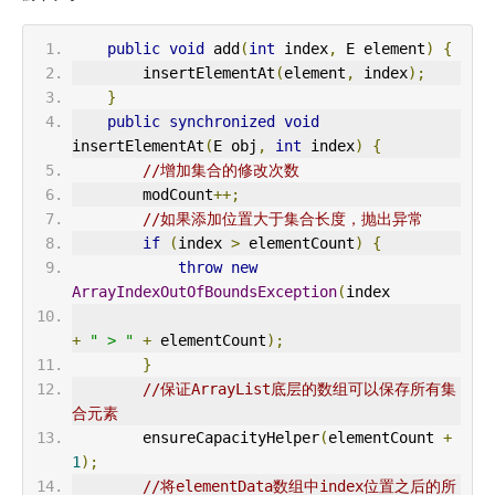
public
void
 add
(
int
 index
,
 E element
)
{
        insertElementAt
(
element
,
 index
);
}
public
synchronized
void
insertElementAt
(
E obj
,
int
 index
)
{
//增加集合的修改次数
        modCount
++;
//如果添加位置大于集合长度，抛出异常
if
(
index 
>
 elementCount
)
{
throw
new
ArrayIndexOutOfBoundsException
(
index
+
" > "
+
 elementCount
);
}
//保证ArrayList底层的数组可以保存所有集
合元素
        ensureCapacityHelper
(
elementCount 
+
1
);
//将elementData数组中index位置之后的所