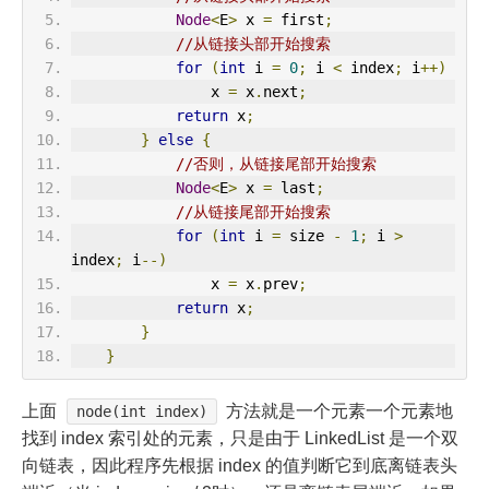
Node
<
E
>
 x 
=
 first
;
//从链接头部开始搜索
for
(
int
 i 
=
0
;
 i 
<
 index
;
 i
++)
                x 
=
 x
.
next
;
return
 x
;
}
else
{
//否则，从链接尾部开始搜索
Node
<
E
>
 x 
=
 last
;
//从链接尾部开始搜索
for
(
int
 i 
=
 size 
-
1
;
 i 
>
index
;
 i
--)
                x 
=
 x
.
prev
;
return
 x
;
}
}
上面
方法就是一个元素一个元素地
node(int index)
找到 index 索引处的元素，只是由于 LinkedList 是一个双
向链表，因此程序先根据 index 的值判断它到底离链表头