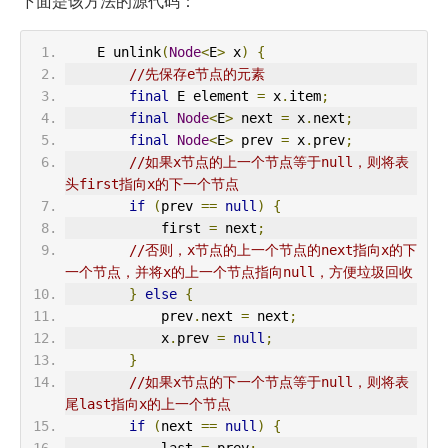
下面是该方法的源代码：
    E unlink
(
Node
<
E
>
 x
)
{
//先保存e节点的元素
final
 E element 
=
 x
.
item
;
final
Node
<
E
>
 next 
=
 x
.
next
;
final
Node
<
E
>
 prev 
=
 x
.
prev
;
//如果x节点的上一个节点等于null，则将表
头first指向x的下一个节点
if
(
prev 
==
null
)
{
            first 
=
 next
;
//否则，x节点的上一个节点的next指向x的下
一个节点，并将x的上一个节点指向null，方便垃圾回收
}
else
{
            prev
.
next 
=
 next
;
            x
.
prev 
=
null
;
}
//如果x节点的下一个节点等于null，则将表
尾last指向x的上一个节点
if
(
next 
==
null
)
{
            last 
=
 prev
;