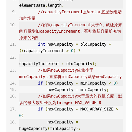
elementData
.
length
;
//capacityIncrement是Vector底层数组增
加的增量
//如果capacityIncrement大于0，就让原来
的容量增加capacityIncrement，否则将新容量扩充为
原来的2倍
int
 newCapacity 
=
 oldCapacity 
+
((
capacityIncrement 
>
0
)
?
capacityIncrement 
:
 oldCapacity
);
//如果newCapacity依然小于
minCapacity，直接将minCapacity赋给newCapacity
if
(
newCapacity 
-
 minCapacity 
<
0
)
            newCapacity 
=
 minCapacity
;
//如果newCapacity大于最大的数组长度，默
认的最大数组长度为Integer.MAX_VALUE-8
if
(
newCapacity 
-
 MAX_ARRAY_SIZE 
>
0
)
            newCapacity 
=
hugeCapacity
(
minCapacity
);