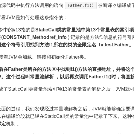
的源代码中执行方法调用的语句
被编译器编译成
Father.f1()
看看JVM是如何处理这条指令的：
指令中的
#13
指的是
StaticCall类的常量池中第13个常量表的索引项
(
CONSTANT_Methodref_info
) 记录的是方法f1信息的符号引
这个符号引用找到方法f1所在的类的全限定名: hr.test.Father。
 紧接着JVM会加载、链接和初始化Father类。
后在Father类所在的方法区中找到f1()方法的直接地址，并将这个
。这个过程叫常量池解析 ，以后再次调用Father.f1()时，将
 完成了StaticCall类常量池索引项13的常量表的解析之后，JVM
上面的过程，我们发现经过常量池解析之后，JVM就能够确定要调
在编译阶段就已经在StaticCall类的常量池中记录了下来
绑定
机制 。