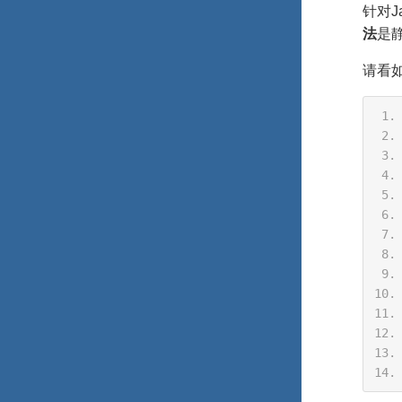
针对J
法
是
请看如