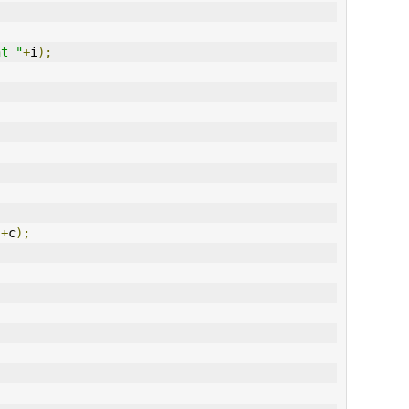
nt "
+
i
);
"
+
c
);