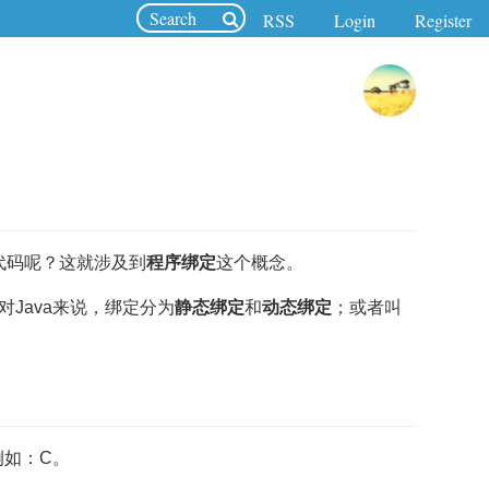
RSS
Login
Register
代码呢？这就涉及到
程序绑定
这个概念。
Java来说，绑定分为
静态绑定
和
动态绑定
；或者叫
例如：C。