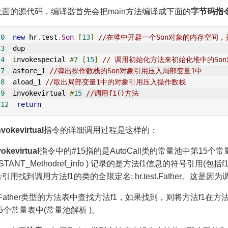
上面的源代码，编译器首先会把main方法编译成下面的
字节码指
0
new
 hr
.
test
.
Son
[
13
]
//在堆中开辟一个Son对象的内存空间
3
  dup  
4
  invokespecial 
#
7
[
15
]
// 调用初始化方法来初始化堆中的Son
7
  astore_1 
//弹出操作数栈的Son对象引用压入局部变量1中
8
  aload_1 
//取出局部变量1中的对象引用压入操作数栈
9
  invokevirtual 
#
15
//调用f1()方法
12
return
nvokevirtual
指令的详细调用过程是这样的：
vokevirtual
指令中的#15指的是AutoCall类的常量池中第15
NSTANT_Methodref_info ) 记录的是方法f1信息的符号
引用找到调用方法f1的类的全限定名: hr.test.Father。这是因为调
 在Father类型的方法表中查找方法f1，如果找到，则将方法f1在方法
5个常量表中(常量池解析 )。