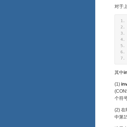
对于
其中
i
(1)
in
(CO
个符号
(2)
中第1