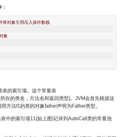
令
：
，并将对象引用压入操作数栈
对象 
个常量表的索引项。这个常量表
引用(包括f1所在的类名，方法名和返回类型)。JVM会首先根据这
用方法f1的类的对象father声明为Father类型。
表中的索引项11(如上图)记录到AutoCall类的常量池