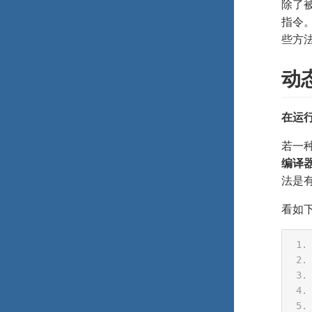
除了被
指令。
些方
动
在运
若一
编译
法是
看如下