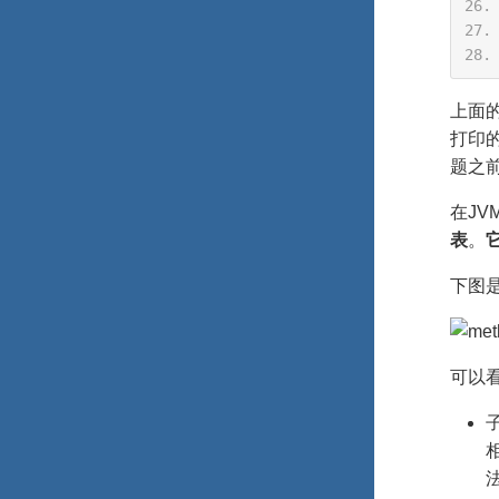
上面
打印的
题之
在J
表
。
下图是
可以
子