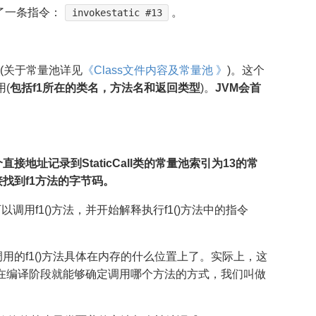
了一条指令：
。
invokestatic #13
(关于常量池详见
《Class文件内容及常量池 》
)。这个
用(
包括f1所在的类名，方法名和返回类型
)。
JVM会首
直接地址记录到StaticCall类的常量池索引为13的常
直接找到f1方法的字节码。
就可以调用f1()方法，并开始解释执行f1()方法中的指令
用的f1()方法具体在内存的什么位置上了。实际上，这
。这种在编译阶段就能够确定调用哪个方法的方式，我们叫做