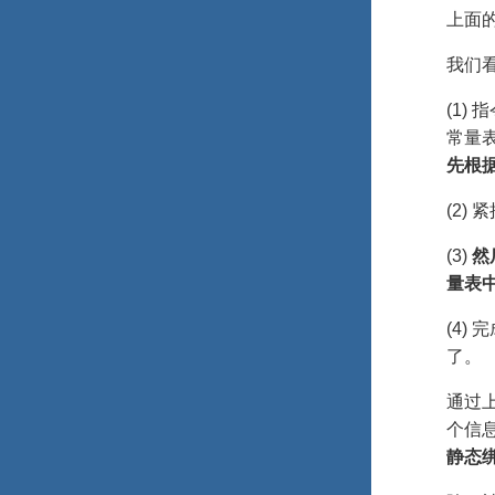
上面
我们
(1) 
常量表
先根据
(2)
(3)
然
量表中
(4)
了。
通过
个信息
静态