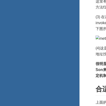
这里
方法f
(3) 
inv
下图
(4)
地址
很明显
So
定机制
合
上面