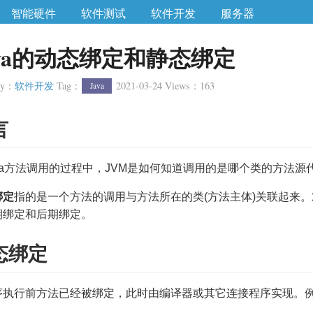
智能硬件
软件测试
软件开发
服务器
ava的动态绑定和静态绑定
ry
：
软件开发
Tag
：
2021-03-24
Views
：
163
Java
言
ava方法调用的过程中，JVM是如何知道调用的是哪个类的方法源
绑定
指的是一个方法的调用与方法所在的类(方法主体)关联起来。对
期绑定和后期绑定。
态绑定
序执行前方法已经被绑定，此时由编译器或其它连接程序实现。