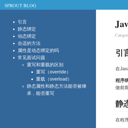
SPROUT BLOG
J
引言
静态绑定
Catego
动态绑定
合适的方法
属性是动态绑定的吗
引
常见面试问题
重写和重载的区别
在J
重写（override）
重载（overload）
程序
静态属性和静态方法能否被继
做前
承，能否重写
静
在程