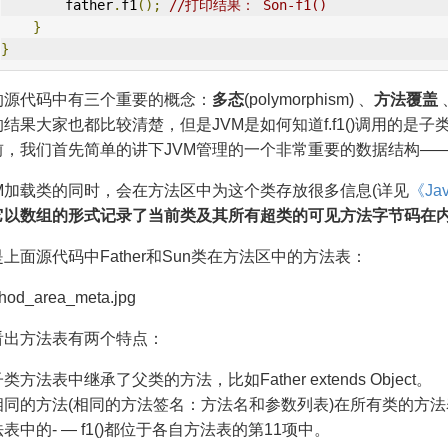
        father
.
f1
();
//打印结果： Son-f1()
}
}
的源代码中有三个重要的概念：
多态
(polymorphism) 、
方法覆盖
结果大家也都比较清楚，但是JVM是如何知道f.f1()调用的是子类
前，我们首先简单的讲下JVM管理的一个非常重要的数据结构—
VM加载类的同时，会在方法区中为这个类存放很多信息(详见
《Ja
它以数组的形式记录了当前类及其所有超类的可见方法字节码在
上面源代码中Father和Sun类在方法区中的方法表：
看出方法表有两个特点：
类方法表中继承了父类的方法，比如Father extends Object。
相同的方法(相同的方法签名：方法名和参数列表)在所有类的方法
法表中的- — f1()都位于各自方法表的第11项中。