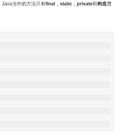
Java当中的方法只有
final
，
static
，
private
和
构造方