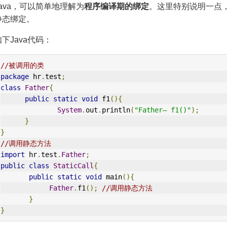
ava，可以简单地理解为
程序编译期的绑定
。这里特别说明一点，
静态绑定。
下Java代码：
//被调用的类
package
 hr
.
test
;
class
Father
{
public
static
void
 f1
(){
System
.
out
.
println
(
"Father— f1()"
);
}
}
//调用静态方法
import
 hr
.
test
.
Father
;
public
class
StaticCall
{
public
static
void
 main
(){
Father
.
f1
();
//调用静态方法
}
}