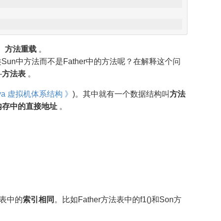
、
方法重载
。
Sun中方法而不是Father中的方法呢？在解释这个问
—
方法表
。
va 虚拟机体系结构 》
)。其中就有一个数据结构叫
方法
内存中的直接地址
。
表中的
索引相同
。比如Father方法表中的f1()和Son方