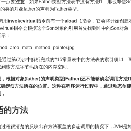
有一点要
注意
：如果Father类型方法表中没有方法f1，那么即
1的类的对象father的声明为Father类型。
在调用
invokevirtual
指令前有一个
aload_1
指令，它会将开始创建
okevirtual指令会根据这个Son对象的引用首先找到堆中的S
所示：
这是通过第(2)步中解析完成的#15常量表中的方法表的索引项11，
找到该方法字节码所在的内存空间。
，根据对象(father)的声明类型(Father)还不能够确定调用方
n来确定f1方法所在的位置。这种在程序运行过程中，通过动态创
 。
适的方法
的过程很清楚的反映出在方法覆盖的多态调用的情况下，JVM是