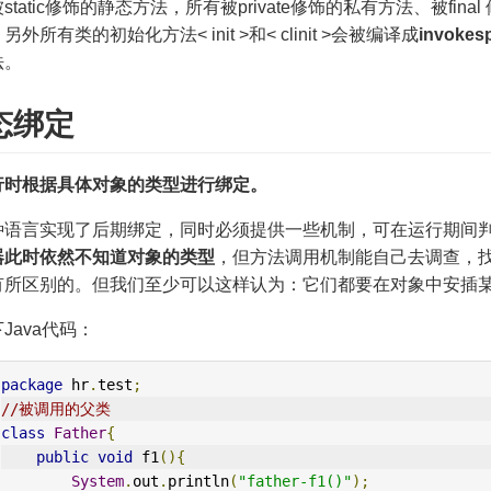
static修饰的静态方法，所有被private修饰的私有方法、被fi
另外所有类的初始化方法< init >和< clinit >会被编译成
invokesp
法。
态绑定
行时根据具体对象的类型进行绑定。
种语言实现了后期绑定，同时必须提供一些机制，可在运行期间
器此时依然不知道对象的类型
，但方法调用机制能自己去调查，
有所区别的。但我们至少可以这样认为：它们都要在对象中安插
Java代码：
package
 hr
.
test
;
//被调用的父类
class
Father
{
public
void
 f1
(){
System
.
out
.
println
(
"father-f1()"
);