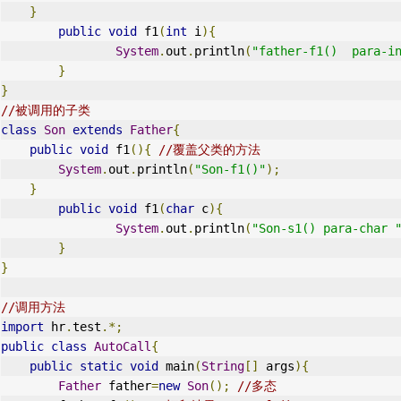
}
public
void
 f1
(
int
 i
){
System
.
out
.
println
(
"father-f1()  para-i
}
}
//被调用的子类
class
Son
extends
Father
{
public
void
 f1
(){
//覆盖父类的方法
System
.
out
.
println
(
"Son-f1()"
);
}
public
void
 f1
(
char
 c
){
System
.
out
.
println
(
"Son-s1() para-char 
}
}
//调用方法
import
 hr
.
test
.*;
public
class
AutoCall
{
public
static
void
 main
(
String
[]
 args
){
Father
 father
=
new
Son
();
//多态