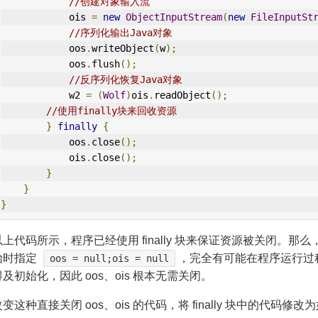
//创建对象输入流
            ois 
=
new
ObjectInputStream
(
new
FileInputSt
//序列化输出Java对象
            oos
.
writeObject
(
w
);
            oos
.
flush
();
//反序列化恢复Java对象
            w2 
=
(
Wolf
)
ois
.
readObject
();
//使用finally块来回收资源
}
finally
{
            oos
.
close
();
            ois
.
close
();
}
}
}
上代码所示，程序已经使用 finally 块来保证资源被关闭。
始时指定
，完全有可能在程序运行过程中
oos = null;ois = null
及初始化，因此 oos、ois 根本无需关闭。
变这种直接关闭 oos、ois 的代码，将 finally 块中的代码修