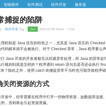
智能硬件
软件测试
软件开发
服务器
常捕捉的陷阱
ry
：
软件开发
Tag
：
2018-03-09
Views
：
1154
Java
理机制是 Java 语言的特色之一，尤其是 Java 语言的 Check
代码根本就不会被执行。对于 Checked 异常，Java 程序要么声
行 Java 开发的开发者都无法回避异常处理，而 Java 的异常处
行规则到底是怎样的？程序遇到 return 语句后是否还会执行 finally
ally 块？除此之外，使用 catch 块捕捉异常不当时也可能导
确关闭资源的方式
际开发中，经常需要在程序中打开一些物理资源，如数据库连接
关闭，否则将会引起资源泄漏。