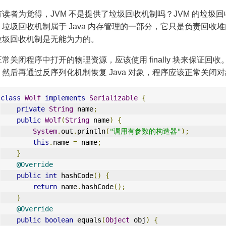
有读者为觉得，JVM 不是提供了垃圾回收机制吗？JVM 的垃
，垃圾回收机制属于 Java 内存管理的一部分，它只是负责回
垃圾回收机制是无能为力的。
常关闭程序中打开的物理资源，应该使用 finally 块来保证回收
，然后再通过反序列化机制恢复 Java 对象，程序应该正常关闭
class
Wolf
implements
Serializable
{
private
String
 name
;
public
Wolf
(
String
 name
)
{
System
.
out
.
println
(
"调用有参数的构造器"
);
this
.
name 
=
 name
;
}
@Override
public
int
 hashCode
()
{
return
 name
.
hashCode
();
}
@Override
public
boolean
 equals
(
Object
 obj
)
{