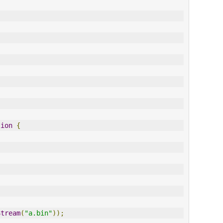
tion
{
Stream
(
"a.bin"
));