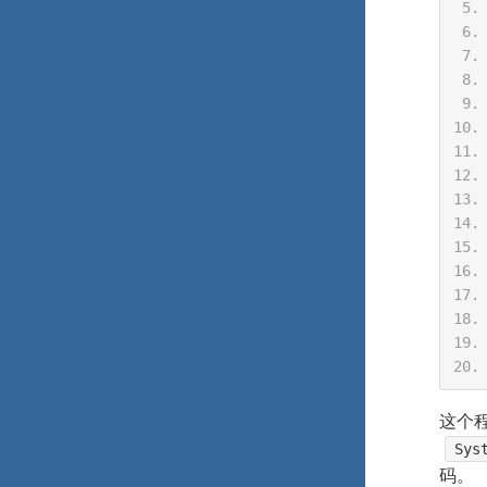
这个程
Sys
码。