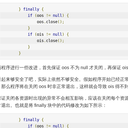
}
finally
{
if
(
oos 
!=
null
)
{
                oos
.
close
();
}
if
(
ois 
!=
null
)
{
                ois
.
close
();
}
}
程序进行一些改进，首先保证 oos 不为 null 才关闭，再保证 ois 
起来够安全了吧，实际上依然不够安全。假如程序开始已经正常初始化了 
那么程序将在关闭 oos 时非正常退出，这样就会导致 ois 得
证关闭各资源时出现的异常不会相互影响，应该在关闭每个资源时分开
退出。也就是将 finally 块中的代码修改为如下所示：
}
finally
{
if
(
oos 
!=
null
)
{