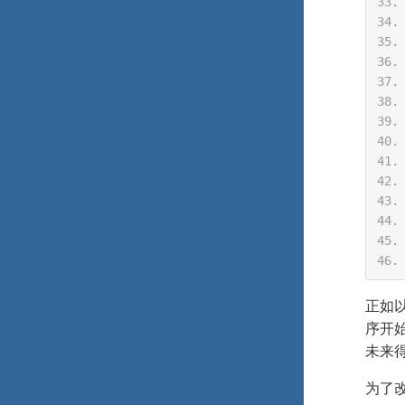
正如以
序开
未来得
为了改