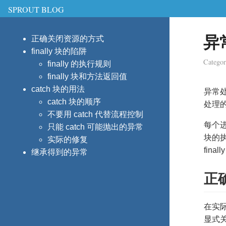
SPROUT BLOG
异
正确关闭资源的方式
finally 块的陷阱
Catego
finally 的执行规则
finally 块和方法返回值
catch 块的用法
异常处
catch 块的顺序
处理的
不要用 catch 代替流程控制
每个进
只能 catch 可能抛出的异常
块的执
实际的修复
fin
继承得到的异常
正
在实
显式