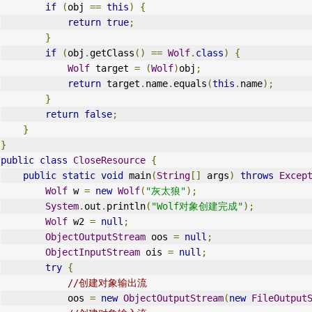
if
(
obj 
==
this
)
{
return
true
;
}
if
(
obj
.
getClass
()
==
Wolf
.
class
)
{
Wolf
 target 
=
(
Wolf
)
obj
;
return
 target
.
name
.
equals
(
this
.
name
);
}
return
false
;
}
}
public
class
CloseResource
{
public
static
void
 main
(
String
[]
 args
)
throws
Excep
Wolf
 w 
=
new
Wolf
(
"灰太狼"
);
System
.
out
.
println
(
"Wolf对象创建完成"
);
Wolf
 w2 
=
null
;
ObjectOutputStream
 oos 
=
null
;
ObjectInputStream
 ois 
=
null
;
try
{
//创建对象输出流
            oos 
=
new
ObjectOutputStream
(
new
FileOutput