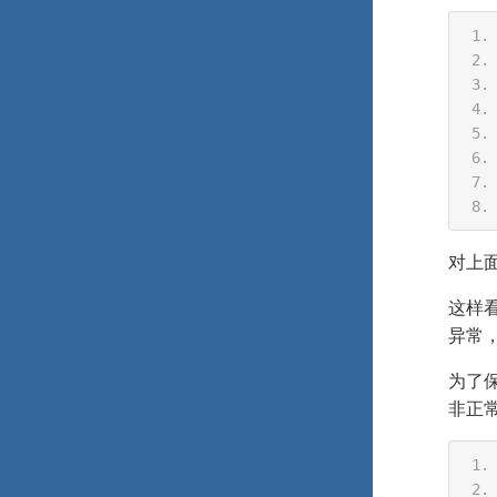
对上面
这样看
异常，
为了保
非正常