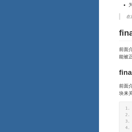
在
fi
前面介
能被
fi
前面介
块来