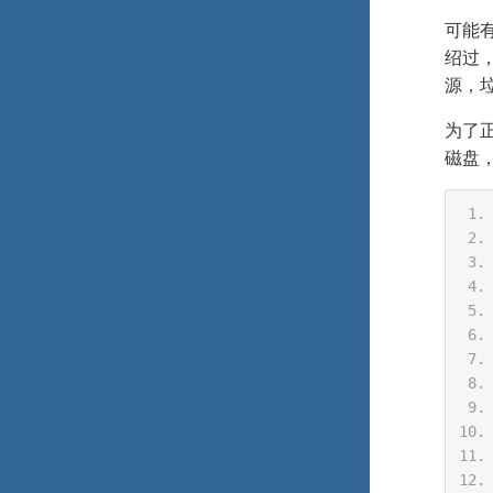
可能
绍过
源，
为了正
磁盘