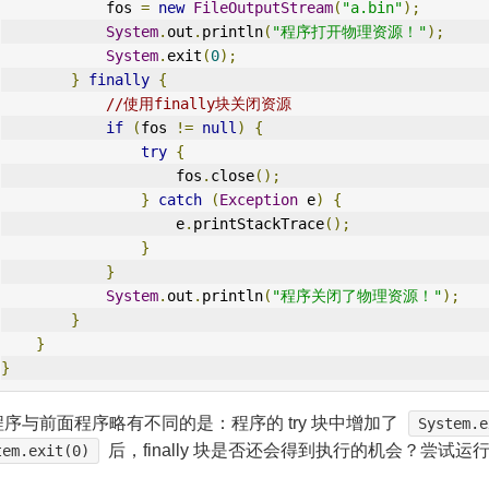
            fos 
=
new
FileOutputStream
(
"a.bin"
);
System
.
out
.
println
(
"程序打开物理资源！"
);
System
.
exit
(
0
);
}
finally
{
//使用finally块关闭资源
if
(
fos 
!=
null
)
{
try
{
                    fos
.
close
();
}
catch
(
Exception
 e
)
{
                    e
.
printStackTrace
();
}
}
System
.
out
.
println
(
"程序关闭了物理资源！"
);
}
}
}
序与前面程序略有不同的是：程序的 try 块中增加了
System.e
后，finally 块是否还会得到执行的机会？尝试运行
tem.exit(0)