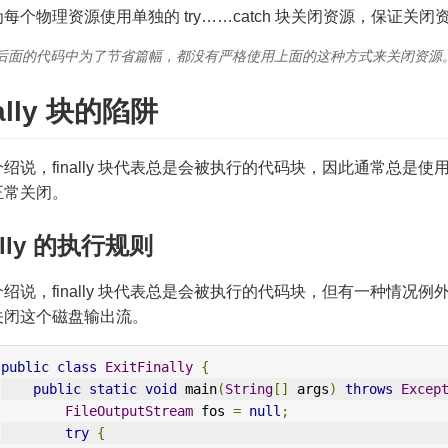
为每个物理资源使用单独的 try……catch 块关闭资源，保证
后面的代码中为了节省篇幅，都没有严格使用上面的这种方式来关闭资源
nally 块的陷阱
绍说，finally 块代表总是会被执行的代码块，因此通常总是使用 
正常关闭。
nally 的执行规则
绍说，finally 块代表总是会被执行的代码块，但有一种情况例外
关闭这个磁盘输出流。
public
class
ExitFinally
{
public
static
void
 main
(
String
[]
 args
)
throws
Excep
FileOutputStream
 fos 
=
null
;
try
{