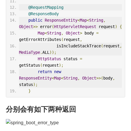
@RequestMapping
@ResponseBody
public
ResponseEntity
<
Map
<
String
,
Object
>>
 error
(
HttpServletRequest
 request
)
{
Map
<
String
,
Object
>
 body 
=
getErrorAttributes
(
request
,
                isIncludeStackTrace
(
request
,
MediaType
.
ALL
));
HttpStatus
 status 
=
getStatus
(
request
);
return
new
ResponseEntity
<
Map
<
String
,
Object
>>(
body
,
status
);
}
分别会有如下两种返回