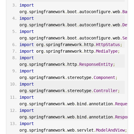
import
org
.
springframework
.
boot
.
autoconfigure
.
web
.
Basi
import
org
.
springframework
.
boot
.
autoconfigure
.
web
.
Defa
import
org
.
springframework
.
boot
.
autoconfigure
.
web
.
Serv
import
 org
.
springframework
.
http
.
HttpStatus
;
import
 org
.
springframework
.
http
.
MediaType
;
import
org
.
springframework
.
http
.
ResponseEntity
;
import
org
.
springframework
.
stereotype
.
Component
;
import
org
.
springframework
.
stereotype
.
Controller
;
import
org
.
springframework
.
web
.
bind
.
annotation
.
Request
import
org
.
springframework
.
web
.
bind
.
annotation
.
Respons
import
org
.
springframework
.
web
.
servlet
.
ModelAndView
;