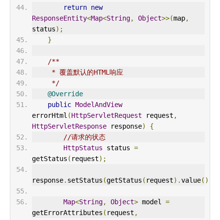
return
new
ResponseEntity
<
Map
<
String
,
Object
>>(
map
,
status
);
}
/**
     * 覆盖默认的HTML响应
     */
@Override
public
ModelAndView
errorHtml
(
HttpServletRequest
 request
,
HttpServletResponse
 response
)
{
//请求的状态
HttpStatus
 status 
=
getStatus
(
request
);
response
.
setStatus
(
getStatus
(
request
).
value
());
Map
<
String
,
Object
>
 model 
=
getErrorAttributes
(
request
,