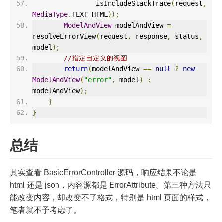
                isIncludeStackTrace
(
request
,
MediaType
.
TEXT_HTML
));
ModelAndView
 modelAndView 
=
resolveErrorView
(
request
,
 response
,
 status
,
model
);
//指定自定义的视图
return
(
modelAndView 
==
null
?
new
ModelAndView
(
"error"
,
 model
)
:
modelAndView
);
}
}
总结
其实查看 BasicErrorController 源码，响应结果不论是
html 还是 json，内容源都是 ErrorAttribute。第三种方法只
能改变内容，却改变不了格式，特别是 html 页面的样式，
笔者就不予考虑了。