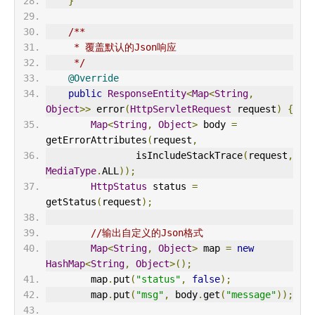
}
/**
     * 覆盖默认的Json响应
     */
@Override
public
ResponseEntity
<
Map
<
String
,
Object
>>
 error
(
HttpServletRequest
 request
)
{
Map
<
String
,
Object
>
 body 
=
getErrorAttributes
(
request
,
                isIncludeStackTrace
(
request
,
MediaType
.
ALL
));
HttpStatus
 status 
=
getStatus
(
request
);
//输出自定义的Json格式
Map
<
String
,
Object
>
 map 
=
new
HashMap
<
String
,
Object
>();
        map
.
put
(
"status"
,
false
);
        map
.
put
(
"msg"
,
 body
.
get
(
"message"
));