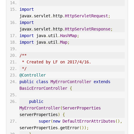
import
javax
.
servlet
.
http
.
HttpServletRequest
;
import
javax
.
servlet
.
http
.
HttpServletResponse
;
import
 java
.
util
.
HashMap
;
import
 java
.
util
.
Map
;
/**
 * Created by LF on 2017/4/16.
 */
@Controller
public
class
MyErrorController
extends
BasicErrorController
{
public
MyErrorController
(
ServerProperties
serverProperties
)
{
super
(
new
DefaultErrorAttributes
(),
serverProperties
.
getError
());