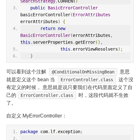
SearchStrategy
.
CURRENT
)
public
BasicErrorController
basicErrorController
(
ErrorAttributes
errorAttributes
)
{
return
new
BasicErrorController
(
errorAttributes
,
this
.
serverProperties
.
getError
(),
this
.
errorViewResolvers
);
}
可以看到这个注解
意思
@ConditionalOnMissingBean
就是定义这个 bean 当
这个没
ErrorController.class
有定义的时候， 意思就是说只要我们在代码里面定义了自
己的
时，这段代码就不生效
ErrorController.class
了。
自定义 MyErrorController：
package
 com
.
lf
.
exception
;