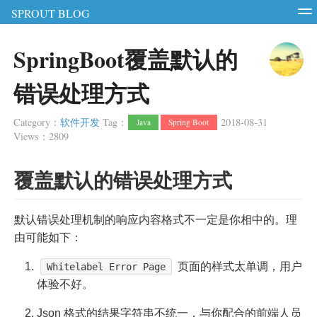
SPROUT BLOG
智能硬件
软件测试
软件开发
服务器
SpringBoot覆盖默认的
RSS
Login
Register
错误处理方式
Category
：
软件开发
Tag
：
2018-08-31
Java
Spring Boot
Views
：
2809
覆盖默认的错误处理方式
默认错误处理机制的响应内容格式不一定是你相中的。理
由可能如下：
页面的样式太单调，用户
Whitelabel Error Page
体验不好。
Json 格式的结果字符串不统一，与你配合的前端人员