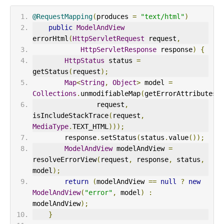
@RequestMapping
(
produces 
=
"text/html"
)
public
ModelAndView
errorHtml
(
HttpServletRequest
 request
,
HttpServletResponse
 response
)
{
HttpStatus
 status 
=
getStatus
(
request
);
Map
<
String
,
Object
>
 model 
=
Collections
.
unmodifiableMap
(
getErrorAttributes
(
                request
,
isIncludeStackTrace
(
request
,
MediaType
.
TEXT_HTML
)));
        response
.
setStatus
(
status
.
value
());
ModelAndView
 modelAndView 
=
resolveErrorView
(
request
,
 response
,
 status
,
model
);
return
(
modelAndView 
==
null
?
new
ModelAndView
(
"error"
,
 model
)
:
modelAndView
);
}