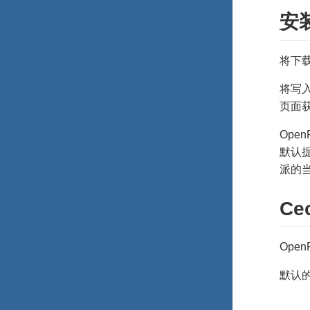
安装
将下载
将写入
页面获
Ope
默认
派的
Ce
Ope
默认