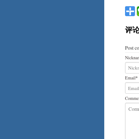
评
Post c
Nickna
*
Email
Comme