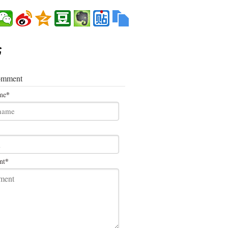
论
omment
*
me
*
nt