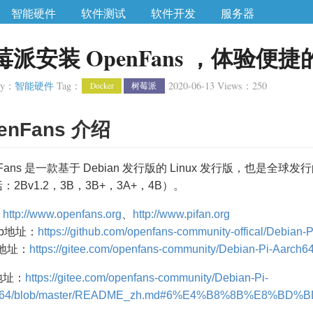
智能硬件
软件测试
软件开发
服务器
莓派安装 OpenFans ，体验便捷的
ry
：
智能硬件
Tag
：
2020-06-13
Views
：
250
Docker
树莓派
enFans 介绍
nFans 是一款基于 Debian 发行版的 Linux 发行版，也
：2Bv1.2，3B，3B+，3A+，4B）。
：
http://www.openfans.org
、
http://www.pifan.org
ub地址：
https://github.com/openfans-community-offical/Debian-
e地址：
https://gitee.com/openfans-community/Debian-Pi-Aarch6
地址：
https://gitee.com/openfans-community/Debian-Pi-
h64/blob/master/README_zh.md#6%E4%B8%8B%E8%B