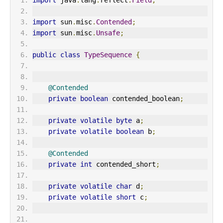
import
 sun
.
misc
.
Contended
;
import
 sun
.
misc
.
Unsafe
;
public
class
TypeSequence
{
@Contended
private
boolean
 contended_boolean
;
private
volatile
byte
 a
;
private
volatile
boolean
 b
;
@Contended
private
int
 contended_short
;
private
volatile
char
 d
;
private
volatile
short
 c
;