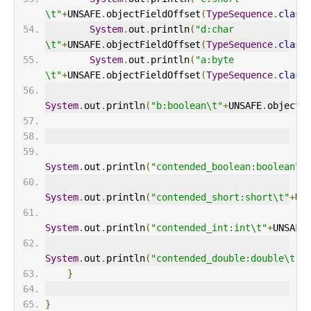
\t"
+
UNSAFE
.
objectFieldOffset
(
TypeSequence
.
class
System
.
out
.
println
(
"d:char   
\t"
+
UNSAFE
.
objectFieldOffset
(
TypeSequence
.
class
System
.
out
.
println
(
"a:byte   
\t"
+
UNSAFE
.
objectFieldOffset
(
TypeSequence
.
class
System
.
out
.
println
(
"b:boolean\t"
+
UNSAFE
.
objectF
System
.
out
.
println
(
"contended_boolean:boolean\t
System
.
out
.
println
(
"contended_short:short\t"
+
UN
System
.
out
.
println
(
"contended_int:int\t"
+
UNSAFE
System
.
out
.
println
(
"contended_double:double\t"
+
}
}