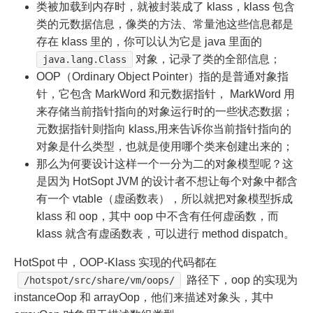
类被加载到内存时，就被封装成了 klass，klass 包含
类的元数据信息，像类的方法、常量池这些信息都是
存在 klass 里的，你可以认为它是 java 里面的
对象，记录了类的全部信息；
java.lang.Class
OOP（Ordinary Object Pointer）指的是普通对象指
针，它包含 MarkWord 和元数据指针， MarkWord 用
来存储当前指针指向的对象运行时的一些状态数据；
元数据指针则指向 klass,用来告诉你当前指针指向的
对象是什么类型，也就是使用哪个类来创建出来的；
那么为何要设计这样一个一分为二的对象模型呢？这
是因为 HotSopt JVM 的设计者不想让每个对象中都含
有一个 vtable（虚函数表），所以就把对象模型拆成
klass 和 oop，其中 oop 中不含有任何虚函数，而
klass 就含有虚函数表，可以进行 method dispatch。
HotSpot 中，OOP-Klass 实现的代码都在
路径下，oop 的实现为
/hotspot/src/share/vm/oops/
instanceOop 和 arrayOop，他们来描述对象头，其中