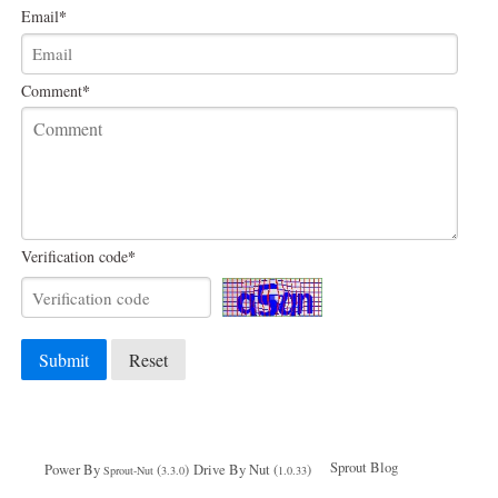
*
Email
*
Comment
*
Verification code
Submit
Reset
Sprout Blog
Power By
(
)
Drive By Nut (
)
Sprout-Nut
3.3.0
1.0.33