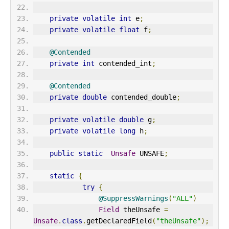
private
volatile
int
 e
;
private
volatile
float
 f
;
@Contended
private
int
 contended_int
;
@Contended
private
double
 contended_double
;
private
volatile
double
 g
;
private
volatile
long
 h
;
public
static
Unsafe
 UNSAFE
;
static
{
try
{
@SuppressWarnings
(
"ALL"
)
Field
 theUnsafe 
=
Unsafe
.
class
.
getDeclaredField
(
"theUnsafe"
);