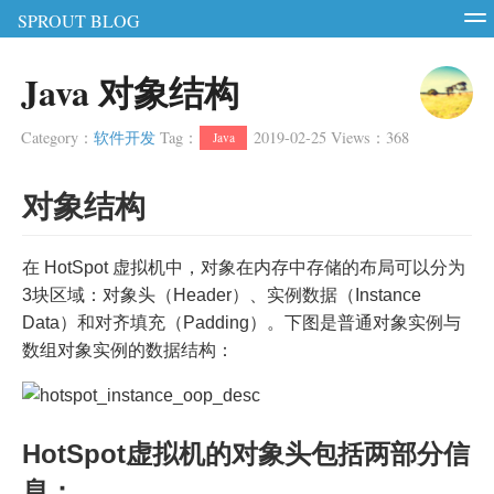
SPROUT BLOG
智能硬件
软件测试
软件开发
服务器
Java 对象结构
RSS
Login
Register
Category
：
软件开发
Tag
：
2019-02-25
Views
：
368
Java
对象结构
在 HotSpot 虚拟机中，对象在内存中存储的布局可以分为
3块区域：对象头（Header）、实例数据（Instance
Data）和对齐填充（Padding）。下图是普通对象实例与
数组对象实例的数据结构：
HotSpot虚拟机的对象头包括两部分信
息：