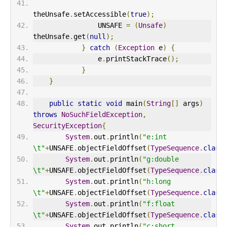
theUnsafe
.
setAccessible
(
true
);
                UNSAFE 
=
(
Unsafe
)
theUnsafe
.
get
(
null
);
}
catch
(
Exception
 e
)
{
                e
.
printStackTrace
();
}
}
public
static
void
 main
(
String
[]
 args
)
throws
NoSuchFieldException
,
SecurityException
{
System
.
out
.
println
(
"e:int    
\t"
+
UNSAFE
.
objectFieldOffset
(
TypeSequence
.
class
System
.
out
.
println
(
"g:double 
\t"
+
UNSAFE
.
objectFieldOffset
(
TypeSequence
.
class
System
.
out
.
println
(
"h:long   
\t"
+
UNSAFE
.
objectFieldOffset
(
TypeSequence
.
class
System
.
out
.
println
(
"f:float  
\t"
+
UNSAFE
.
objectFieldOffset
(
TypeSequence
.
class
System
.
out
.
println
(
"c:short  