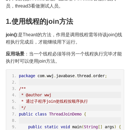
员，thread3看做测试人员。
1.使用线程的join方法
join()
:是Theard的方法，作用是调用线程需等待该join()线
程执行完成后，才能继续用下运行。
应用场景
：当一个线程必须等待另一个线程执行完毕才能
执行时可以使用join方法。
package
 com
.
wwj
.
javabase
.
thread
.
order
;
/**
 * @author wwj
 * 通过子程序join使线程按顺序执行
 */
public
class
ThreadJoinDemo
{
public
static
void
 main
(
String
[]
 args
)
{