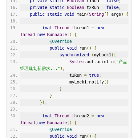
private
static
Boolean
 t1Run 
=
false
;
private
static
Boolean
 t2Run 
=
false
;
public
static
void
 main
(
String
[]
 args
)
{
final
Thread
 thread1 
=
new
Thread
(
new
Runnable
()
{
@Override
public
void
 run
()
{
synchronized
(
myLock1
){
System
.
out
.
println
(
"产品
经理规划新需求..."
);
                    t1Run 
=
true
;
                    myLock1
.
notify
();
}
}
});
final
Thread
 thread2 
=
new
Thread
(
new
Runnable
()
{
@Override
public
void
 run
()
{