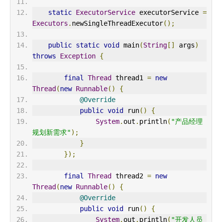
static
ExecutorService
 executorService 
=
Executors
.
newSingleThreadExecutor
();
public
static
void
 main
(
String
[]
 args
)
throws
Exception
{
final
Thread
 thread1 
=
new
Thread
(
new
Runnable
()
{
@Override
public
void
 run
()
{
System
.
out
.
println
(
"产品经理
规划新需求"
);
}
});
final
Thread
 thread2 
=
new
Thread
(
new
Runnable
()
{
@Override
public
void
 run
()
{
System
.
out
.
println
(
"开发人员