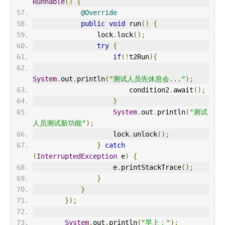
Runnable
()
{
@Override
public
void
 run
()
{
                lock
.
lock
();
try
{
if
(!
t2Run
){
System
.
out
.
println
(
"测试人员先休息会..."
);
                        condition2
.
await
();
}
System
.
out
.
println
(
"测试
人员测试新功能"
);
                    lock
.
unlock
();
}
catch
(
InterruptedException
 e
)
{
                    e
.
printStackTrace
();
}
}
});
System
.
out
.
println
(
"早上："
);