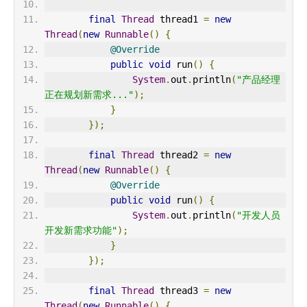
final
Thread
 thread1 
=
new
Thread
(
new
Runnable
()
{
@Override
public
void
 run
()
{
System
.
out
.
println
(
"产品经理
正在规划新需求..."
);
}
});
final
Thread
 thread2 
=
new
Thread
(
new
Runnable
()
{
@Override
public
void
 run
()
{
System
.
out
.
println
(
"开发人员
开发新需求功能"
);
}
});
final
Thread
 thread3 
=
new
Thread
(
new
Runnable
()
{