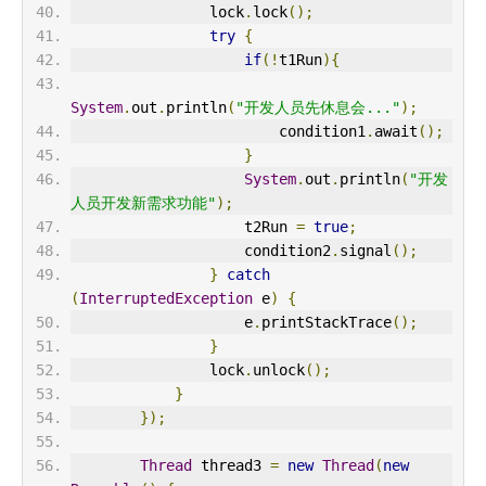
                lock
.
lock
();
try
{
if
(!
t1Run
){
System
.
out
.
println
(
"开发人员先休息会..."
);
                        condition1
.
await
();
}
System
.
out
.
println
(
"开发
人员开发新需求功能"
);
                    t2Run 
=
true
;
                    condition2
.
signal
();
}
catch
(
InterruptedException
 e
)
{
                    e
.
printStackTrace
();
}
                lock
.
unlock
();
}
});
Thread
 thread3 
=
new
Thread
(
new