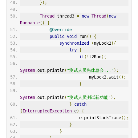
});
Thread
 thread3 
=
new
Thread
(
new
Runnable
()
{
@Override
public
void
 run
()
{
synchronized
(
myLock2
){
try
{
if
(!
t2Run
){
System
.
out
.
println
(
"测试人员先休息会..."
);
                            myLock2
.
wait
();
}
System
.
out
.
println
(
"测试人员测试新功能"
);
}
catch
(
InterruptedException
 e
)
{
                        e
.
printStackTrace
();
}
}