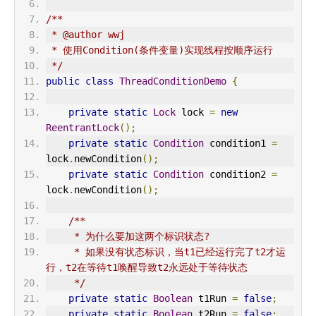
/**
 * @author wwj
 * 使用Condition(条件变量)实现线程按顺序运行
 */
public
class
ThreadConditionDemo
{
private
static
Lock
 lock 
=
new
ReentrantLock
();
private
static
Condition
 condition1 
=
lock
.
newCondition
();
private
static
Condition
 condition2 
=
lock
.
newCondition
();
/**
     * 为什么要加这两个标识状态?
     * 如果没有状态标识，当t1已经运行完了t2才运
行，t2在等待t1唤醒导致t2永远处于等待状态
     */
private
static
Boolean
 t1Run 
=
false
;
private
static
Boolean
 t2Run 
=
false
;