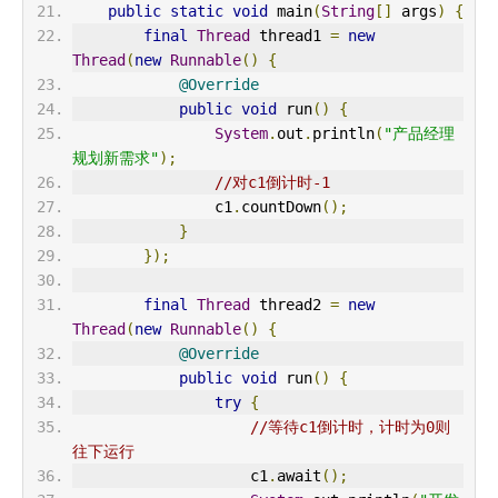
public
static
void
 main
(
String
[]
 args
)
{
final
Thread
 thread1 
=
new
Thread
(
new
Runnable
()
{
@Override
public
void
 run
()
{
System
.
out
.
println
(
"产品经理
规划新需求"
);
//对c1倒计时-1
                c1
.
countDown
();
}
});
final
Thread
 thread2 
=
new
Thread
(
new
Runnable
()
{
@Override
public
void
 run
()
{
try
{
//等待c1倒计时，计时为0则
往下运行
                    c1
.
await
();