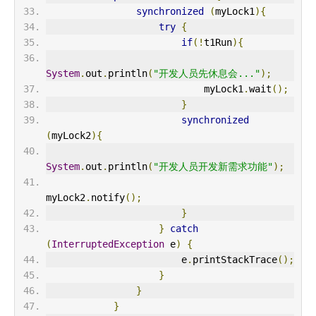
synchronized
(
myLock1
){
try
{
if
(!
t1Run
){
System
.
out
.
println
(
"开发人员先休息会..."
);
                            myLock1
.
wait
();
}
synchronized
(
myLock2
){
System
.
out
.
println
(
"开发人员开发新需求功能"
);
myLock2
.
notify
();
}
}
catch
(
InterruptedException
 e
)
{
                        e
.
printStackTrace
();
}
}
}