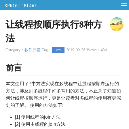
SPROUT BLOG
智能硬件
软件测试
软件开发
服务器
让线程按顺序执行8种方
RSS
Login
Register
法
Category
：
软件开发
Tag
：
2019-09-28
Views
：
436
Java
前言
本文使用了7中方法实现在多线程中让线程按顺序运行的
方法，涉及到多线程中许多常用的方法，不止为了知道如
何让线程按顺序运行，更是让读者对多线程的使用有更深
刻的了解。 使用的方法如下:
[1] 使用线程的join方法
[2] 使用主线程的join方法