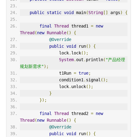
public
static
void
 main
(
String
[]
 args
)
{
final
Thread
 thread1 
=
new
Thread
(
new
Runnable
()
{
@Override
public
void
 run
()
{
                lock
.
lock
();
System
.
out
.
println
(
"产品经理
规划新需求"
);
                t1Run 
=
true
;
                condition1
.
signal
();
                lock
.
unlock
();
}
});
final
Thread
 thread2 
=
new
Thread
(
new
Runnable
()
{
@Override
public
void
 run
()
{