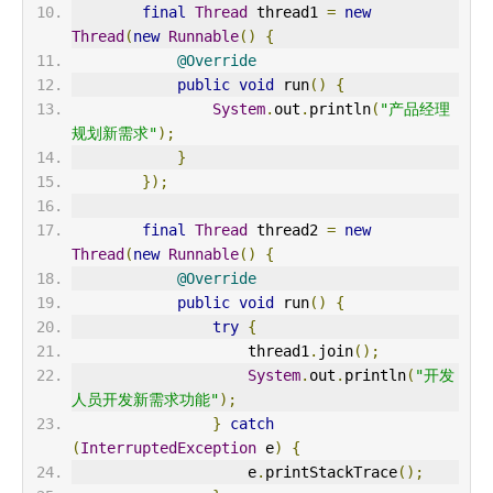
final
Thread
 thread1 
=
new
Thread
(
new
Runnable
()
{
@Override
public
void
 run
()
{
System
.
out
.
println
(
"产品经理
规划新需求"
);
}
});
final
Thread
 thread2 
=
new
Thread
(
new
Runnable
()
{
@Override
public
void
 run
()
{
try
{
                    thread1
.
join
();
System
.
out
.
println
(
"开发
人员开发新需求功能"
);
}
catch
(
InterruptedException
 e
)
{
                    e
.
printStackTrace
();