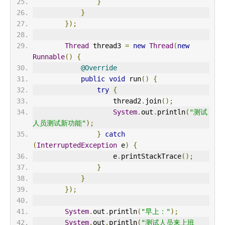
}
}
});
Thread
 thread3 
=
new
Thread
(
new
Runnable
()
{
@Override
public
void
 run
()
{
try
{
                    thread2
.
join
();
System
.
out
.
println
(
"测试
人员测试新功能"
);
}
catch
(
InterruptedException
 e
)
{
                    e
.
printStackTrace
();
}
}
});
System
.
out
.
println
(
"早上："
);
System
.
out
.
println
(
"测试人员来上班