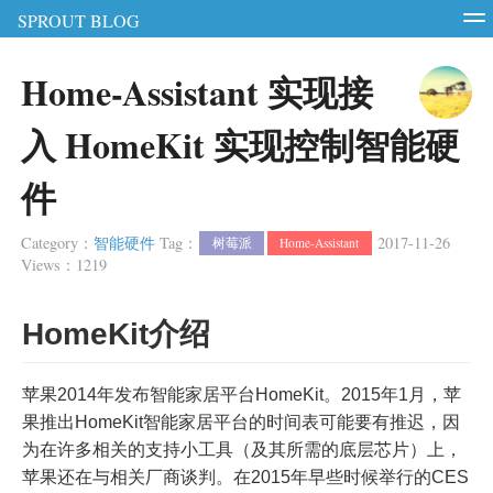
SPROUT BLOG
智能硬件
软件测试
软件开发
服务器
Home-Assistant 实现接
RSS
Login
Register
入 HomeKit 实现控制智能硬
件
Category
：
智能硬件
Tag
：
2017-11-26
树莓派
Home-Assistant
Views
：
1219
HomeKit介绍
苹果2014年发布智能家居平台HomeKit。2015年1月，苹
果推出HomeKit智能家居平台的时间表可能要有推迟，因
为在许多相关的支持小工具（及其所需的底层芯片）上，
苹果还在与相关厂商谈判。在2015年早些时候举行的CES