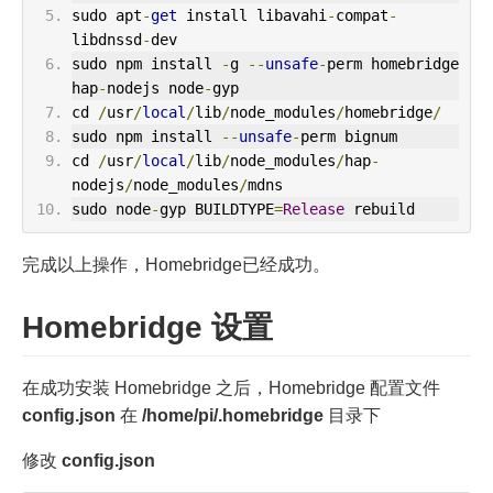
sudo apt
-
get
 install libavahi
-
compat
-
libdnssd
-
dev
sudo npm install 
-
g 
--
unsafe
-
perm homebridge 
hap
-
nodejs node
-
gyp
cd 
/
usr
/
local
/
lib
/
node_modules
/
homebridge
/
sudo npm install 
--
unsafe
-
perm bignum
cd 
/
usr
/
local
/
lib
/
node_modules
/
hap
-
nodejs
/
node_modules
/
mdns
sudo node
-
gyp BUILDTYPE
=
Release
 rebuild
完成以上操作，Homebridge已经成功。
Homebridge 设置
在成功安装 Homebridge 之后，Homebridge 配置文件
config.json
在
/home/pi/.homebridge
目录下
修改
config.json