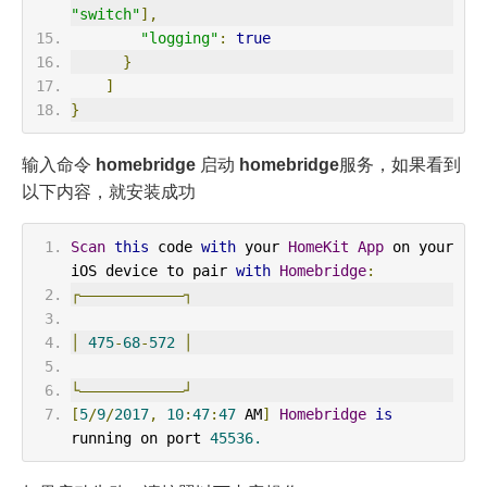
"switch"
],
"logging"
:
true
}
]
}
输入命令
homebridge
启动
homebridge
服务，如果看到
以下内容，就安装成功
Scan
this
 code 
with
 your 
HomeKit
App
 on your 
iOS device to pair 
with
Homebridge
:
┌————————————┐
│
475
-
68
-
572
│
└————————————┘
[
5
/
9
/
2017
,
10
:
47
:
47
 AM
]
Homebridge
is
running on port 
45536.