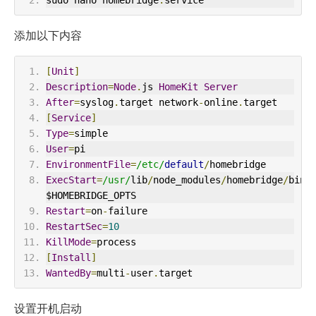
添加以下内容
[
Unit
]
Description
=
Node
.
js 
HomeKit
Server
After
=
syslog
.
target network
-
online
.
target
[
Service
]
Type
=
simple
User
=
pi
EnvironmentFile
=
/etc/
default
/
homebridge
ExecStart
=
/usr/
lib
/
node_modules
/
homebridge
/
bin
/
$HOMEBRIDGE_OPTS
Restart
=
on
-
failure
RestartSec
=
10
KillMode
=
process
[
Install
]
WantedBy
=
multi
-
user
.
target
设置开机启动