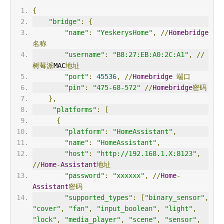
{
"bridge"
:
{
"name"
:
"YeskerysHome"
,
//
Homebridge
名称
"username"
:
"B8:27:EB:A0:2C:A1"
,
//
树莓派
MAC
地址
"port"
:
45536
,
//
Homebridge
端口
"pin"
:
"475-68-572"
//
Homebridge
密码
},
"platforms"
:
[
{
"platform"
:
"HomeAssistant"
,
"name"
:
"HomeAssistant"
,
"host"
:
"http://192.168.1.X:8123"
,
//
Home
-
Assistant
地址
"password"
:
"xxxxxx"
,
//
Home
-
Assistant
密码
"supported_types"
:
[
"binary_sensor"
,
"cover"
,
"fan"
,
"input_boolean"
,
"light"
,
"lock"
,
"media_player"
,
"scene"
,
"sensor"
,